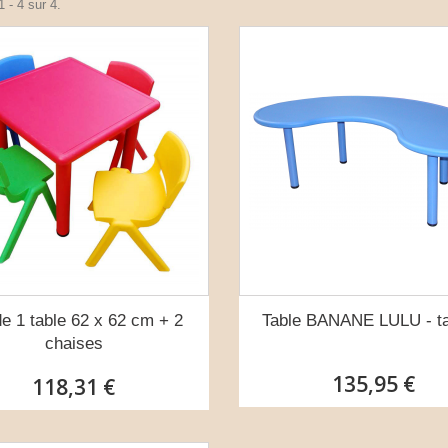
 - 4 sur 4.
de 1 table 62 x 62 cm + 2
Table BANANE LULU - tai
chaises
135,95 €
118,31 €