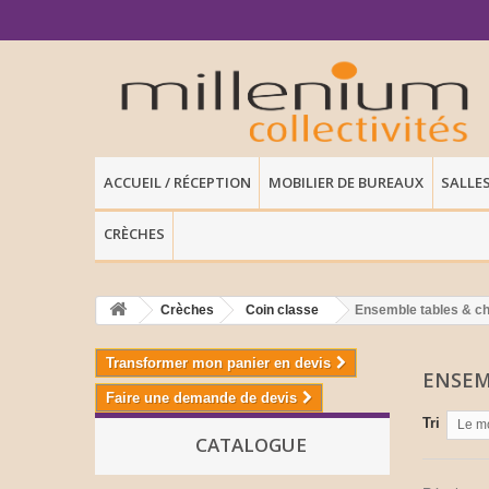
ACCUEIL / RÉCEPTION
MOBILIER DE BUREAUX
SALLE
CRÈCHES
Crèches
Coin classe
Ensemble tables & c
Transformer mon panier en devis
ENSEM
Faire une demande de devis
Tri
Le m
CATALOGUE