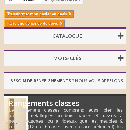
Scolaire
Rangements classes
Transformer mon panier en devis
Faire une demande de devis
CATALOGUE
MOTS-CLÉS
BESOIN DE RENSEIGNEMENTS ? NOUS VOUS APPELONS.
Rangements classes
Le rangement classes comprend aussi bien les
armoires métalliques ou bois, hautes et basses, à
portes battantes, ou à rideaux que les meubles à
courriers (12 ou 16 cases, avec ou sans piètement), les