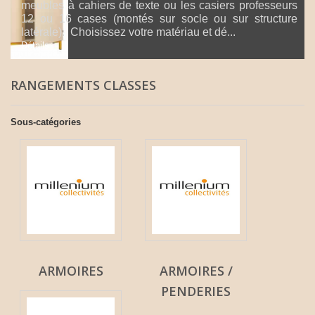
meubles à cahiers de texte ou les casiers professeurs
12 ou 16 cases (montés sur socle ou sur structure
latérale). Choisissez votre matériau et dé...
Détails
RANGEMENTS CLASSES
Sous-catégories
ARMOIRES
ARMOIRES /
PENDERIES