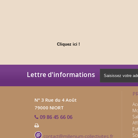
Cliquez ici !
Lettre d'informations
P
N° 3 Rue du 4 Août
Ac
79000 NIORT
Mo
09 86 45 66 06
Sa
Af
Ex
Sc
contact@millenium-collectivites.fr