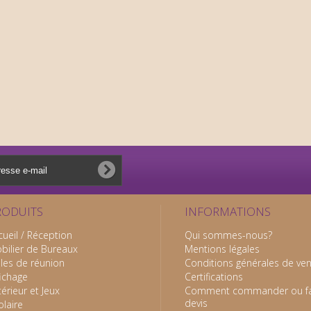
RODUITS
INFORMATIONS
cueil / Réception
Qui sommes-nous?
bilier de Bureaux
Mentions légales
lles de réunion
Conditions générales de ve
fichage
Certifications
térieur et Jeux
Comment commander ou fa
devis
olaire