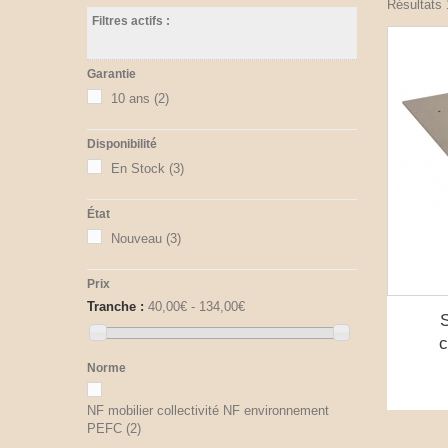
Résultats 1
Filtres actifs :
Garantie
10 ans
(2)
Disponibilité
En Stock
(3)
État
Nouveau
(3)
Prix
Tranche :
40,00€ - 134,00€
c
Norme
NF mobilier collectivité NF environnement
PEFC
(2)