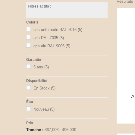
Résultats 1
Filtres actifs :
Coloris
gris anthracite RAL 7016
(5)
gris RAL 7035
(5)
gris alu RAL 9006
(5)
Garantie
5 ans
(5)
Disponibilité
En Stock
(5)
A
État
Nouveau
(5)
Prix
Tranche :
367,00€ - 496,00€