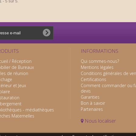
 - 5 sur 5.
RODUITS
INFORMATIONS
cueil / Réception
Qui sommes-nous?
bilier de Bureaux
Mentions légales
lles de réunion
Conditions générales de ve
fichage
Certifications
térieur et Jeux
Comment commander ou fa
devis
olaire
Garanties
stauration
Bon à savoir
bergement
Partenaires
bliothèques - médiathèques
èches Maternelles
Nous localiser