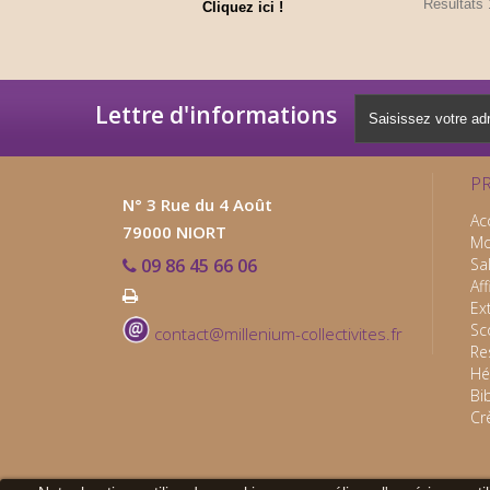
Résultats 1
Cliquez ici !
Lettre d'informations
P
N° 3 Rue du 4 Août
Ac
79000 NIORT
Mo
09 86 45 66 06
Sa
Af
Ex
Sc
contact@millenium-collectivites.fr
Re
Hé
Bi
Cr