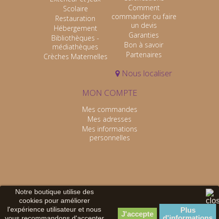
Comment
Scolaire
commander ou faire
Restauration
un devis
Hébergement
Garanties
Bibliothèques -
Bon à savoir
médiathèques
Partenaires
Crèches Maternelles
Nous localiser
MON COMPTE
Mes commandes
Mes adresses
Mes informations
personnelles
Notre boutique utilise des
cookies pour améliorer
l'expérience utilisateur et nous
Plus
d'informations
vous recommandons d'accepter