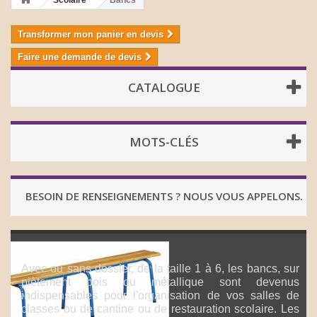
Scolaire
Bancs
Transformer mon panier en devis
Faire une demande de devis
CATALOGUE
MOTS-CLÉS
BESOIN DE RENSEIGNEMENTS ? NOUS VOUS APPELONS.
Bancs
Avec ou sans dossier, de la taille 1 à 6, les bancs, sur
piètement bois ou métallique sont devenus
indispensables pour l'organisation de vos salles de
classes ou de cantine ou de restauration scolaire. Les