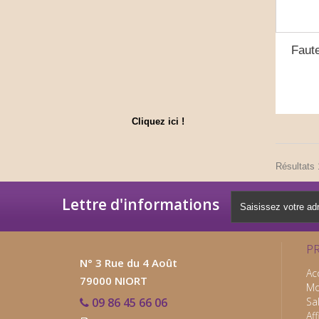
Faute
Cliquez ici !
Résultats 1
Lettre d'informations
P
N° 3 Rue du 4 Août
Ac
79000 NIORT
Mo
09 86 45 66 06
Sa
Af