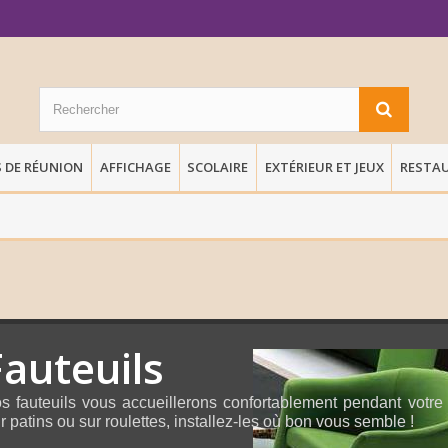
S DE RÉUNION
AFFICHAGE
SCOLAIRE
EXTÉRIEUR ET JEUX
RESTA
Fauteuils
s fauteuils vous accueillerons confortablement pendant votre te
r patins ou sur roulettes, installez-les où bon vous semble !