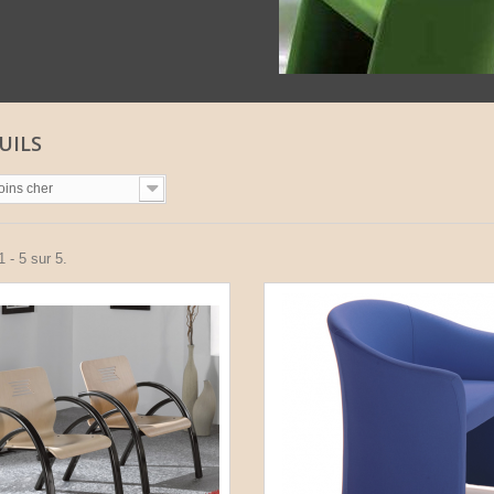
UILS
oins cher
 - 5 sur 5.