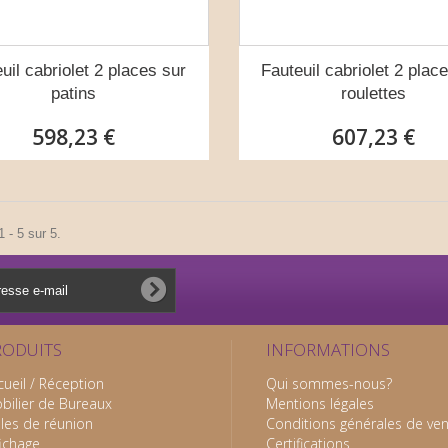
uil cabriolet 2 places sur
Fauteuil cabriolet 2 plac
patins
roulettes
598,23 €
607,23 €
 - 5 sur 5.
RODUITS
INFORMATIONS
cueil / Réception
Qui sommes-nous?
bilier de Bureaux
Mentions légales
lles de réunion
Conditions générales de ve
fichage
Certifications