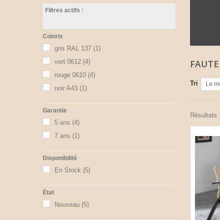
Filtres actifs :
Coloris
gris RAL 137
(1)
vert 0612
(4)
FAUTE
rouge 0610
(4)
Tri
Le m
noir A43
(1)
Garantie
Résultats 1
5 ans
(4)
7 ans
(1)
Disponibilité
En Stock
(5)
État
Nouveau
(5)