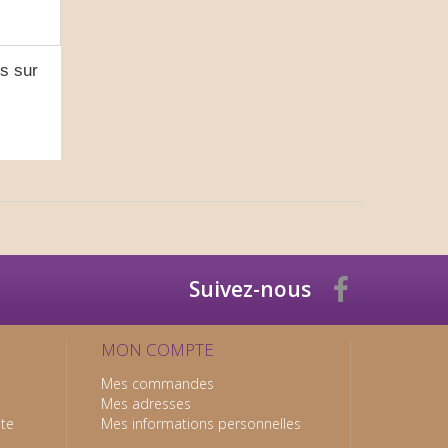
es sur
Suivez-nous
MON COMPTE
Mes commandes
Mes adresses
nte
Mes informations personnelles