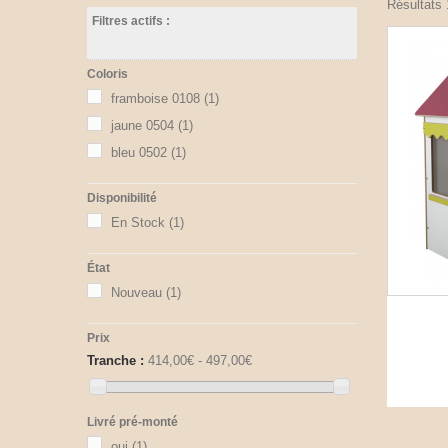
Résultats 1
Filtres actifs :
Coloris
framboise 0108
(1)
jaune 0504
(1)
bleu 0502
(1)
Disponibilité
En Stock
(1)
État
Nouveau
(1)
Prix
Tranche :
414,00€ - 497,00€
Livré pré-monté
oui
(1)