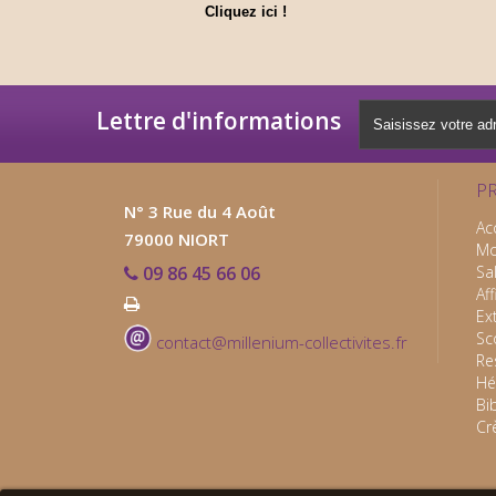
Cliquez ici !
Lettre d'informations
P
N° 3 Rue du 4 Août
Ac
79000 NIORT
Mo
09 86 45 66 06
Sa
Af
Ex
Sc
contact@millenium-collectivites.fr
Re
Hé
Bi
Cr