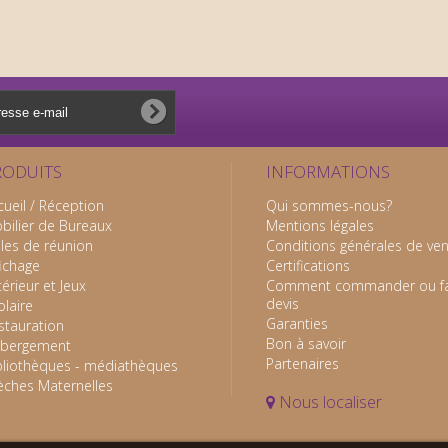
RODUITS
INFORMATIONS
cueil / Réception
Qui sommes-nous?
bilier de Bureaux
Mentions légales
lles de réunion
Conditions générales de ve
fichage
Certifications
térieur et Jeux
Comment commander ou fa
devis
olaire
Garanties
stauration
Bon à savoir
bergement
Partenaires
bliothèques - médiathèques
èches Maternelles
Nous localiser