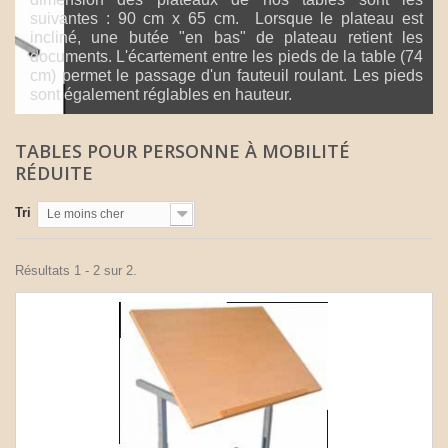
suivantes : 90 cm x 65 cm. Lorsque le plateau est
incliné, une butée "en bas" de plateau retient les
documents. L'écartement entre les pieds de la table (74
cm) permet le passage d'un fauteuil roulant. Les pieds
sont également réglables en hauteur.
TABLES POUR PERSONNE À MOBILITÉ
RÉDUITE
Tri
Le moins cher
Résultats 1 - 2 sur 2.