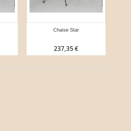
Chaise Star
237,35 €