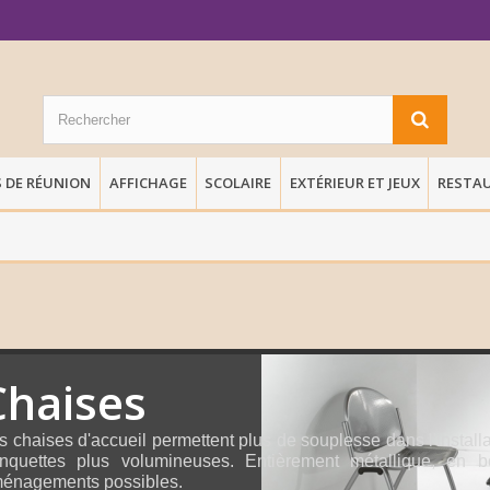
S DE RÉUNION
AFFICHAGE
SCOLAIRE
EXTÉRIEUR ET JEUX
RESTA
Chaises
s chaises d'accueil permettent plus de souplesse dans l'installa
nquettes plus volumineuses. Entièrement métallique, en bo
énagements possibles.