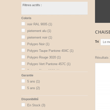
Filtres actifs :
Coloris
noir RAL 9005
(1)
pietement alu
(1)
CHAIS
pietement noir
(1)
Tri
Le m
Polypro Noir
(1)
Polypro Taupe Pantone 404C
(1)
Polypro Rouge 3020
(1)
Résultats 1
Polypro Vert Pantone 457C
(1)
Polypro Blanc 9003
(1)
Garantie
5 ans
(1)
5 ans
(2)
Disponibilité
En Stock
(3)