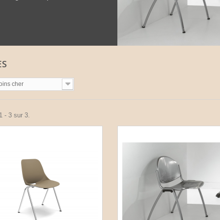
ES
oins cher
 - 3 sur 3.