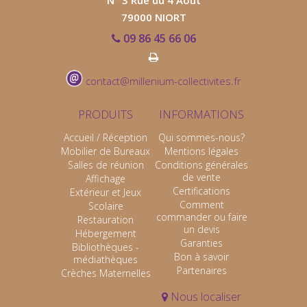
N° 3 Rue du 4 Août
79000 NIORT
09 86 45 66 06
contact@millenium-collectivites.fr
PRODUITS
INFORMATIONS
Accueil / Réception
Qui sommes-nous?
Mobilier de Bureaux
Mentions légales
Salles de réunion
Conditions générales
de vente
Affichage
Certifications
Extérieur et Jeux
Comment
Scolaire
commander ou faire
Restauration
un devis
Hébergement
Garanties
Bibliothèques -
Bon à savoir
médiathèques
Partenaires
Crèches Maternelles
Nous localiser